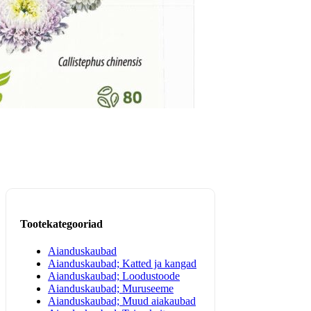
Tootekategooriad
Aianduskaubad
Aianduskaubad; Katted ja kangad
Aianduskaubad; Loodustoode
Aianduskaubad; Muruseeme
Aianduskaubad; Muud aiakaubad