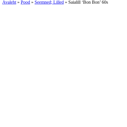
Avaleht
»
Pood
»
Seemned; Lilled
»
Saialill ‘Bon Bon’ 60s