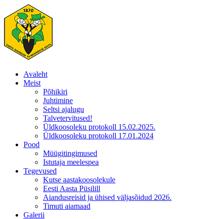
Skip
to
content
Avaleht
Meist
Põhikiri
Juhtimine
Seltsi ajalugu
Talvetervitused!
Üldkoosoleku protokoll 15.02.2025.
Üldkoosoleku protokoll 17.01.2024
Pood
Müügitingimused
Istutaja meelespea
Tegevused
Kutse aastakoosolekule
Eesti Aasta Püsilill
Aiandusreisid ja ühised väljasõidud 2026.
Timuti aiamaad
Galerii