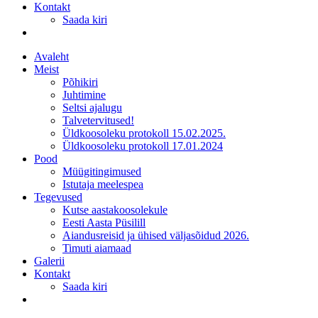
Kontakt
Saada kiri
Avaleht
Meist
Põhikiri
Juhtimine
Seltsi ajalugu
Talvetervitused!
Üldkoosoleku protokoll 15.02.2025.
Üldkoosoleku protokoll 17.01.2024
Pood
Müügitingimused
Istutaja meelespea
Tegevused
Kutse aastakoosolekule
Eesti Aasta Püsilill
Aiandusreisid ja ühised väljasõidud 2026.
Timuti aiamaad
Galerii
Kontakt
Saada kiri