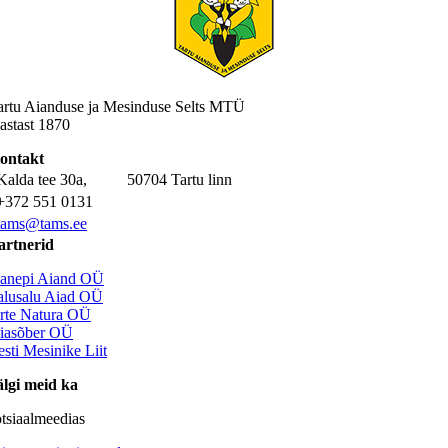
artu Aianduse ja Mesinduse Selts MTÜ
astast 1870
ontakt
Kalda tee 30a, 50704 Tartu linn
+372 551 0131
tams@tams.ee
artnerid
anepi Aiand OÜ
alusalu Aiad OÜ
rte Natura OÜ
iasõber OÜ
esti Mesinike Liit
älgi meid ka
otsiaalmeedias