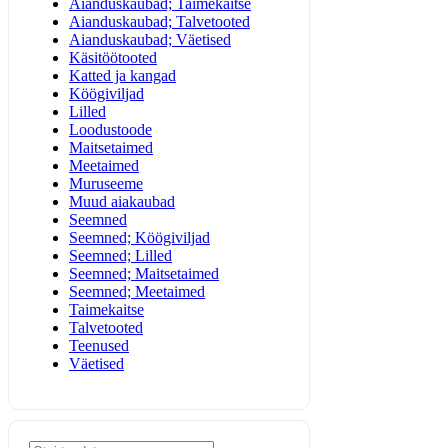
Aianduskaubad; Taimekaitse
Aianduskaubad; Talvetooted
Aianduskaubad; Väetised
Käsitöötooted
Katted ja kangad
Köögiviljad
Lilled
Loodustoode
Maitsetaimed
Meetaimed
Muruseeme
Muud aiakaubad
Seemned
Seemned; Köögiviljad
Seemned; Lilled
Seemned; Maitsetaimed
Seemned; Meetaimed
Taimekaitse
Talvetooted
Teenused
Väetised