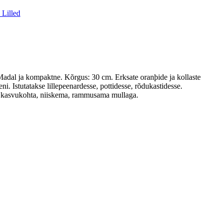
Lilled
 Madal ja kompaktne. Kõrgus: 30 cm. Erksate oranþide ja kollaste
i. Istutatakse lillepeenardesse, pottidesse, rõdukastidesse.
st kasvukohta, niiskema, rammusama mullaga.