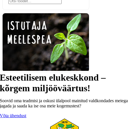
Esteetilisem elukeskkond –
kõrgem miljööväärtus!
Soovid oma teadmisi ja oskusi ülalpool mainitud valdkondades meiega
jagada ja saada ka ise osa meie kogemustest?
Võta ühendust