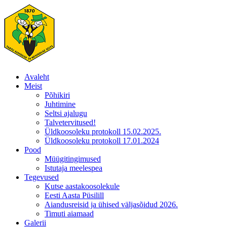
Skip
to
content
Avaleht
Meist
Põhikiri
Juhtimine
Seltsi ajalugu
Talvetervitused!
Üldkoosoleku protokoll 15.02.2025.
Üldkoosoleku protokoll 17.01.2024
Pood
Müügitingimused
Istutaja meelespea
Tegevused
Kutse aastakoosolekule
Eesti Aasta Püsilill
Aiandusreisid ja ühised väljasõidud 2026.
Timuti aiamaad
Galerii