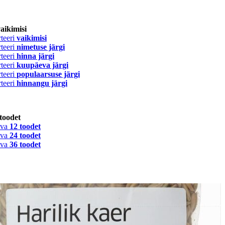
aikimisi
teeri
vaikimisi
teeri
nimetuse järgi
teeri
hinna järgi
teeri
kuupäeva järgi
teeri
populaarsuse järgi
teeri
hinnangu järgi
toodet
va
12 toodet
va
24 toodet
va
36 toodet