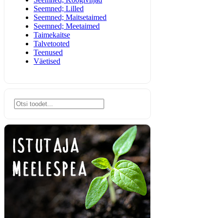
Seemned; Lilled
Seemned; Maitsetaimed
Seemned; Meetaimed
Taimekaitse
Talvetooted
Teenused
Väetised