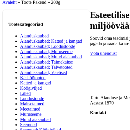
Avaleht
»
Toote Pakend
»
200g
Esteetili
miljöövää
Tootekategooriad
Aianduskaubad
Soovid oma teadmisi 
Aianduskaubad; Katted ja kangad
jagada ja saada ka is
Aianduskaubad; Loodustoode
Aianduskaubad; Muruseeme
Võta ühendust
Aianduskaubad; Muud aiakaubad
Aianduskaubad; Taimekaitse
Aianduskaubad; Talvetooted
Aianduskaubad; Väetised
Käsitöötooted
Katted ja kangad
Köögiviljad
Lilled
Tartu Aianduse ja M
Loodustoode
Aastast 1870
Maitsetaimed
Meetaimed
Kontakt
Muruseeme
Muud aiakaubad
Seemned
Seemned; Köögiviljad