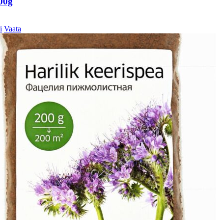
00g
i
Vaata