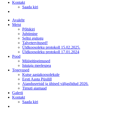
Kontakt
Saada kiri
Avaleht
Meist
Põhikiri
Juhtimine
Seltsi ajalugu
Talvetervitused!
Üldkoosoleku protokoll 15.02.2025.
Üldkoosoleku protokoll 17.01.2024
Pood
Müügitingimused
Istutaja meelespea
Tegevused
Kutse aastakoosolekule
Eesti Aasta Püsilill
Aiandusreisid ja ühised väljasõidud 2026.
Timuti aiamaad
Galerii
Kontakt
Saada kiri