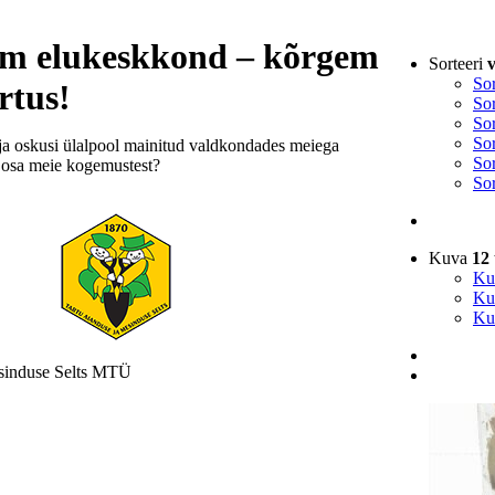
sem elukeskkond – kõrgem
Sorteeri
v
Sor
rtus!
Sor
Sor
Sor
ja oskusi ülalpool mainitud valdkondades meiega
Sor
e osa meie kogemustest?
Sor
Kuva
12 
Ku
Ku
Ku
esinduse Selts MTÜ